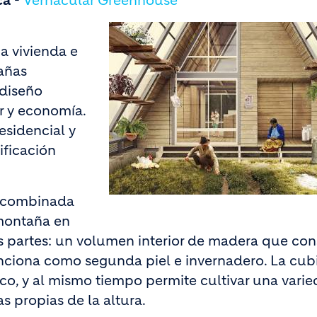
ca
-
Vernacular Greenhouse
a vivienda e
añas
 diseño
or y economía.
residencial y
nificación
a combinada
 montaña en
 partes: un volumen interior de madera que cons
nciona como segunda piel e invernadero. La cub
o, y al mismo tiempo permite cultivar una vari
s propias de la altura.