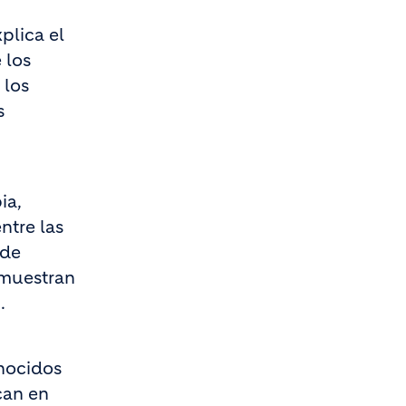
plica el
 los
 los
s
ia,
ntre las
 de
emuestran
.
onocidos
can en