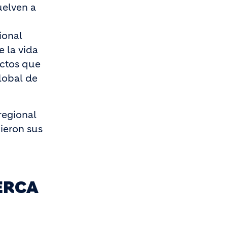
uelven a
ional
 la vida
ectos que
lobal de
regional
bieron sus
ERCA