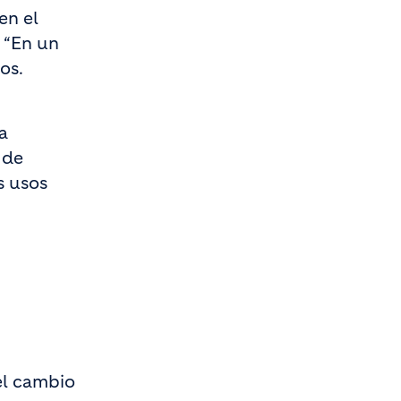
en el
. “En un
os.
a
 de
s usos
el cambio