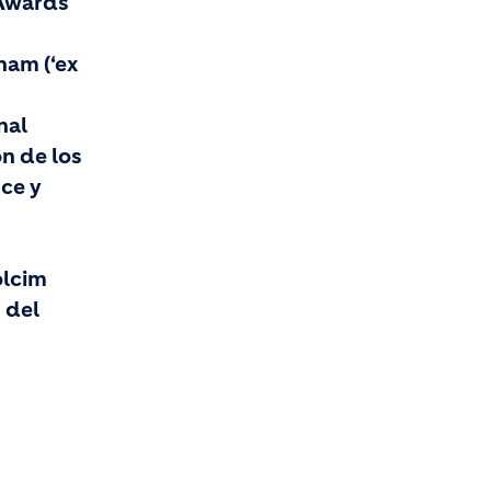
 Awards
nam (‘ex
nal
ón de los
nce y
olcim
 del