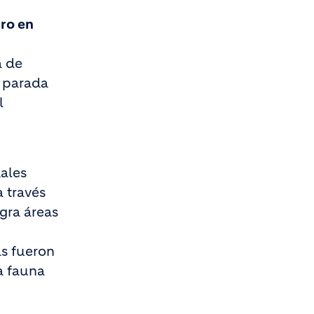
ro en
a de
e parada
l
ales
 través
gra áreas
as fueron
a fauna