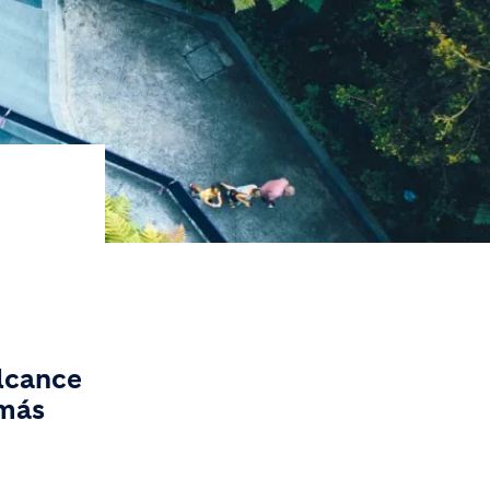
lcance
 más