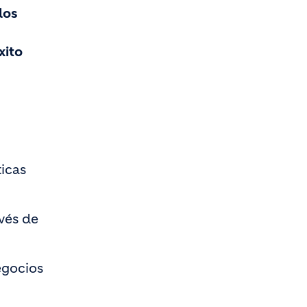
los
xito
ticas
vés de
egocios