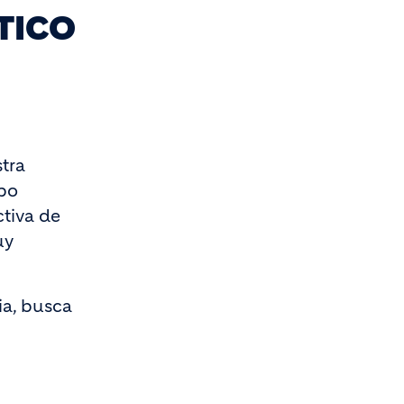
TICO
tra
upo
ctiva de
uy
ia, busca