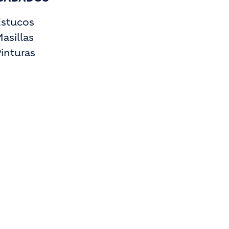
Estucos
asillas
inturas