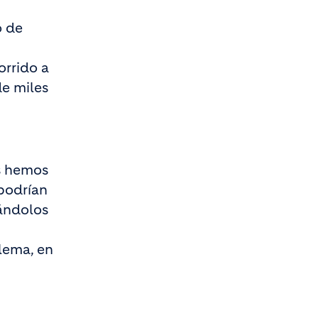
o de
orrido a
de miles
os hemos
 podrían
lándolos
lema, en