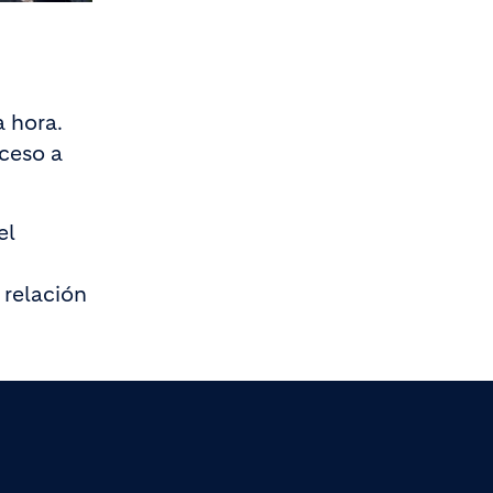
 hora.
cceso a
el
 relación