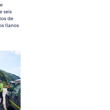
re
e seis
tos de
os llanos