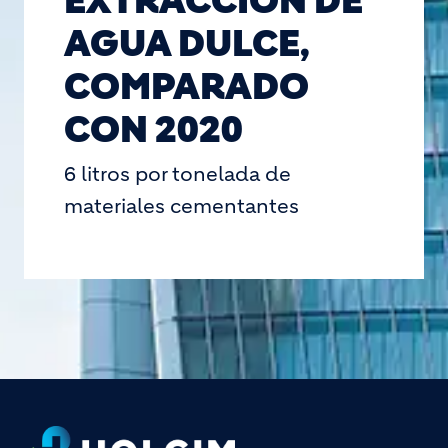
EXTRACCIÓN DE
AGUA DULCE,
COMPARADO
CON 2020
6 litros por tonelada de
materiales cementantes
Footer