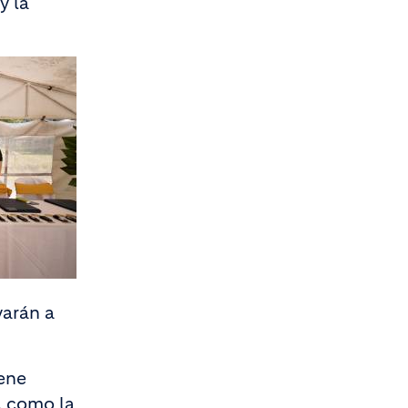
y la
varán a
ene
, como la