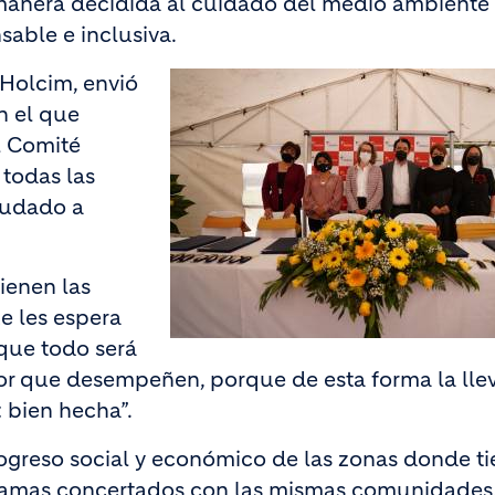
 manera decidida al cuidado del medio ambiente 
able e inclusiva.
 Holcim, envió
n el que
l Comité
 todas las
yudado a
ienen las
ue les espera
 que todo será
bor que desempeñen, porque de esta forma la lle
 bien hecha”.
greso social y económico de las zonas donde ti
ogramas concertados con las mismas comunidades