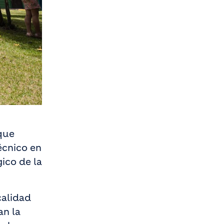
que
écnico en
ico de la
calidad
an la