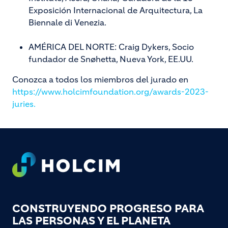
Exposición Internacional de Arquitectura, La
Biennale di Venezia.
AMÉRICA DEL NORTE: Craig Dykers, Socio
fundador de Snøhetta, Nueva York, EE.UU.
Conozca a todos los miembros del jurado en
https://www.holcimfoundation.org/awards-2023-
juries.
Footer
CONSTRUYENDO PROGRESO PARA
LAS PERSONAS Y EL PLANETA