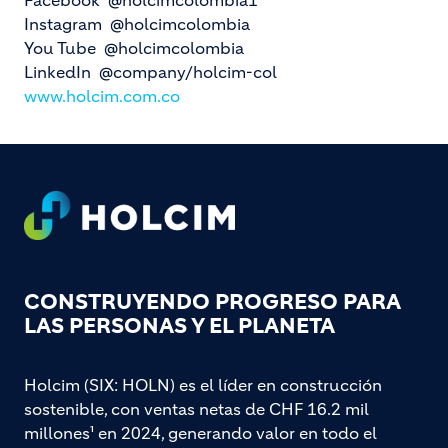
Facebook @holcimcolombia1
Instagram @holcimcolombia
You Tube @holcimcolombia
LinkedIn @company/holcim-col
www.holcim.com.co
Footer
CONSTRUYENDO PROGRESO PARA
LAS PERSONAS Y EL PLANETA
Holcim (SIX: HOLN) es el líder en construcción
sostenible, con ventas netas de CHF 16.2 mil
millones¹ en 2024, generando valor en todo el