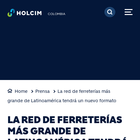
Pasar al contenido prin
COLOMBIA
Home
Prensa
La red de ferreterías más
grande de Latinoamérica tendrá un nuevo formato
LA RED DE FERRETERÍAS
MÁS GRANDE DE