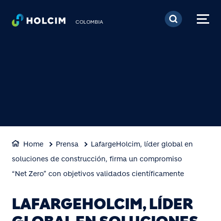
Pasar al contenido prin
COLOMBIA
Home
Prensa
LafargeHolcim, líder global en
soluciones de construcción, firma un compromiso
“Net Zero” con objetivos validados científicamente
LAFARGEHOLCIM, LÍDER