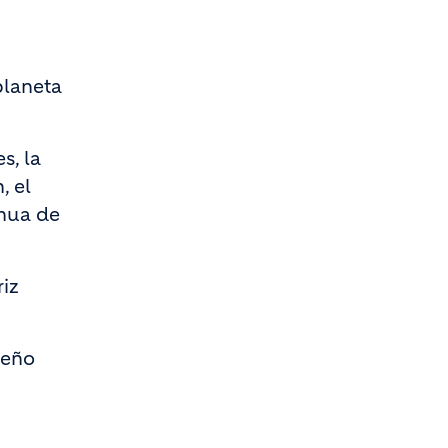
planeta
s, la
, el
inua de
riz
peño