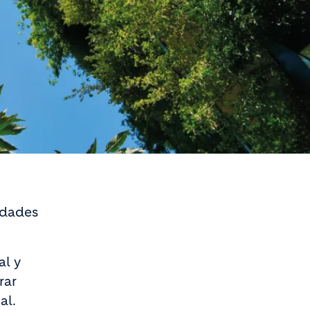
idades
al y
rar
al.