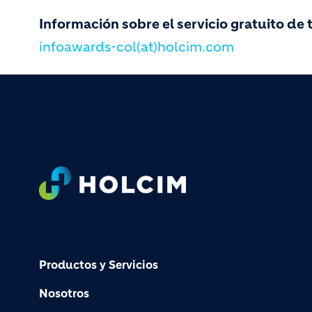
Información sobre el servicio gratuito de
infoawards-col(at)holcim.com
Footer
Productos y Servicios
Nosotros