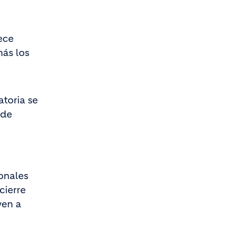
ece
más los
toria se
 de
onales
cierre
ven a