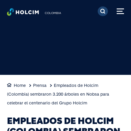
Pasar al contenido prin
COLOMBIA
Home
Prensa
Empleados de Holcim
(Colombia) sembraron 3.200 árboles en Nobsa para
celebrar el centenario del Grupo Holcim
EMPLEADOS DE HOLCIM