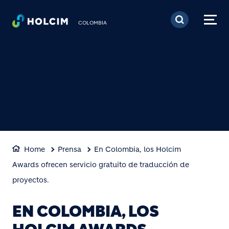
Pasar al contenido prin
COLOMBIA
Home
Prensa
En Colombia, los Holcim
Awards ofrecen servicio gratuito de traducción de
proyectos.
EN COLOMBIA, LOS