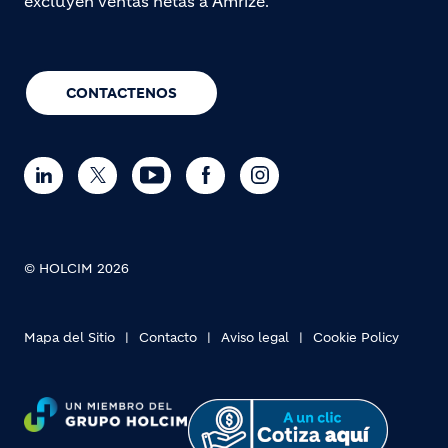
excluyen ventas netas a Amrize.
CONTACTENOS
© HOLCIM 2026
Mapa del Sitio
Contacto
Aviso legal
Cookie Policy
Footer bottom