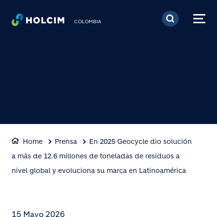
Pasar al contenido prin
COLOMBIA
Home
Prensa
En 2025 Geocycle dio solución
a más de 12.6 millones de toneladas de residuos a
nivel global y evoluciona su marca en Latinoamérica
15 Mayo 2026