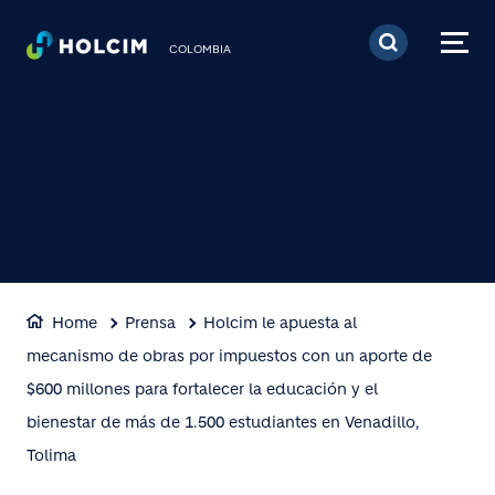
Pasar al contenido prin
COLOMBIA
Home
Prensa
Holcim le apuesta al
mecanismo de obras por impuestos con un aporte de
$600 millones para fortalecer la educación y el
bienestar de más de 1.500 estudiantes en Venadillo,
Tolima