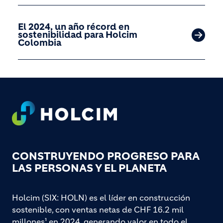
El 2024, un año récord en
sostenibilidad para Holcim
Colombia
Footer
CONSTRUYENDO PROGRESO PARA
LAS PERSONAS Y EL PLANETA
Holcim (SIX: HOLN) es el líder en construcción
sostenible, con ventas netas de CHF 16.2 mil
millones¹ en 2024, generando valor en todo el